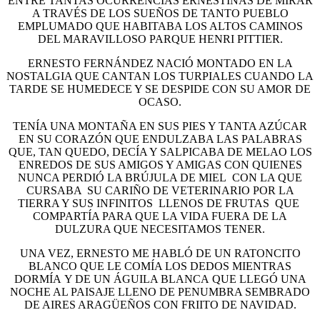
ENTRE TANTAS OCURRENCIAS ERNESTINAS DE MIRAR
A TRAVÉS DE LOS SUEÑOS DE TANTO PUEBLO
EMPLUMADO QUE HABITABA LOS ALTOS CAMINOS
DEL MARAVILLOSO PARQUE HENRI PITTIER.
ERNESTO FERNÁNDEZ NACIÓ MONTADO EN LA
NOSTALGIA QUE CANTAN LOS TURPIALES CUANDO LA
TARDE SE HUMEDECE Y SE DESPIDE CON SU AMOR DE
OCASO.
TENÍA UNA MONTAÑA EN SUS PIES Y TANTA AZÚCAR
EN SU CORAZÓN QUE ENDULZABA LAS PALABRAS
QUE, TAN QUEDO, DECÍA Y SALPICABA DE MELAO LOS
ENREDOS DE SUS AMIGOS Y AMIGAS CON QUIENES
NUNCA PERDIÓ LA BRÚJULA DE MIEL CON LA QUE
CURSABA SU CARIÑO DE VETERINARIO POR LA
TIERRA Y SUS INFINITOS LLENOS DE FRUTAS QUE
COMPARTÍA PARA QUE LA VIDA FUERA DE LA
DULZURA QUE NECESITAMOS TENER.
UNA VEZ, ERNESTO ME HABLÓ DE UN RATONCITO
BLANCO QUE LE COMÍA LOS DEDOS MIENTRAS
DORMÍA Y DE UN ÁGUILA BLANCA QUE LLEGÓ UNA
NOCHE AL PAISAJE LLENO DE PENUMBRA SEMBRADO
DE AIRES ARAGÜEÑOS CON FRIITO DE NAVIDAD.