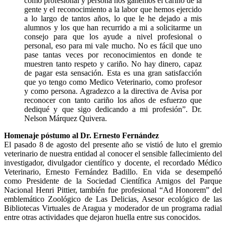
como profesional y persona nos ganemos el cariño de la
gente y el reconocimiento a la labor que hemos ejercido
a lo largo de tantos años, lo que le he dejado a mis
alumnos y los que han recurrido a mi a solicitarme un
consejo para que los ayude a nivel profesional o
personal, eso para mi vale mucho. No es fácil que uno
pase tantas veces por reconocimientos en donde te
muestren tanto respeto y cariño. No hay dinero, capaz
de pagar esta sensación. Esta es una gran satisfacción
que yo tengo como Medico Veterinario, como profesor
y como persona. Agradezco a la directiva de Avisa por
reconocer con tanto cariño los años de esfuerzo que
dediqué y que sigo dedicando a mi profesión”. Dr.
Nelson Márquez Quivera.
Homenaje póstumo al Dr. Ernesto Fernández
El pasado 8 de agosto del presente año se vistió de luto el gremio
veterinario de nuestra entidad al conocer el sensible fallecimiento del
investigador, divulgador científico y docente, el recordado Médico
Veterinario, Ernesto Fernández Badillo. En vida se desempeñó
como Presidente de la Sociedad Científica Amigos del Parque
Nacional Henri Pittier, también fue profesional “Ad Honorem” del
emblemático Zoológico de Las Delicias, Asesor ecológico de las
Bibliotecas Virtuales de Aragua y moderador de un programa radial
entre otras actividades que dejaron huella entre sus conocidos.