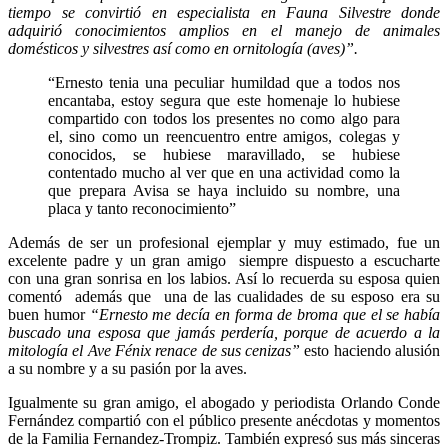
tiempo se convirtió en especialista en Fauna Silvestre donde
adquirió conocimientos amplios en el manejo de animales
domésticos y silvestres así como en ornitología (aves)”.
“Ernesto tenia una peculiar humildad que a todos nos
encantaba, estoy segura que este homenaje lo hubiese
compartido con todos los presentes no como algo para
el, sino como un reencuentro entre amigos, colegas y
conocidos, se hubiese maravillado, se hubiese
contentado mucho al ver que en una actividad como la
que prepara Avisa se haya incluido su nombre, una
placa y tanto reconocimiento”
Además de ser un profesional ejemplar y muy estimado, fue un
excelente padre y un gran amigo siempre dispuesto a escucharte
con una gran sonrisa en los labios. Así lo recuerda su esposa quien
comentó además que una de las cualidades de su esposo era su
buen humor
“Ernesto me decía en forma de broma que el se había
buscado una esposa que jamás perdería, porque de acuerdo a la
mitología el Ave Fénix renace de sus cenizas”
esto haciendo alusión
a su nombre y a su pasión por la aves.
Igualmente su gran amigo, el abogado y periodista Orlando Conde
Fernández compartió con el público presente anécdotas y momentos
de la Familia Fernandez-Trompiz. También expresó sus más sinceras