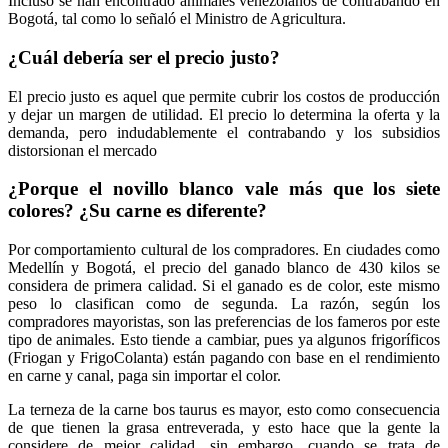
Incluso se han encontrado animales venezolanos de contrabando en
Bogotá, tal como lo señaló el Ministro de Agricultura.
¿Cuál debería ser el precio justo?
El precio justo es aquel que permite cubrir los costos de producción
y dejar un margen de utilidad. El precio lo determina la oferta y la
demanda, pero indudablemente el contrabando y los subsidios
distorsionan el mercado
¿Porque el novillo blanco vale más que los siete
colores? ¿Su carne es diferente?
Por comportamiento cultural de los compradores. En ciudades como
Medellín y Bogotá, el precio del ganado blanco de 430 kilos se
considera de primera calidad. Si el ganado es de color, este mismo
peso lo clasifican como de segunda. La razón, según los
compradores mayoristas, son las preferencias de los fameros por este
tipo de animales. Esto tiende a cambiar, pues ya algunos frigoríficos
(Friogan y FrigoColanta) están pagando con base en el rendimiento
en carne y canal, paga sin importar el color.
La terneza de la carne bos taurus es mayor, esto como consecuencia
de que tienen la grasa entreverada, y esto hace que la gente la
considere de mejor calidad, sin embargo, cuando se trata de