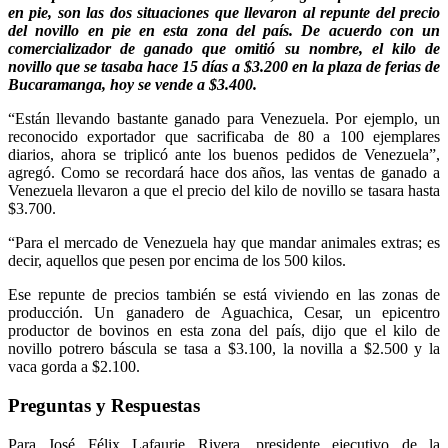
en pie, son las dos situaciones que llevaron al repunte del precio
del novillo en pie en esta zona del país. De acuerdo con un
comercializador de ganado que omitió su nombre, el kilo de
novillo que se tasaba hace 15 días a $3.200 en la plaza de ferias de
Bucaramanga, hoy se vende a $3.400.
“Están llevando bastante ganado para Venezuela. Por ejemplo, un
reconocido exportador que sacrificaba de 80 a 100 ejemplares
diarios, ahora se triplicó ante los buenos pedidos de Venezuela”,
agregó. Como se recordará hace dos años, las ventas de ganado a
Venezuela llevaron a que el precio del kilo de novillo se tasara hasta
$3.700.
“Para el mercado de Venezuela hay que mandar animales extras; es
decir, aquellos que pesen por encima de los 500 kilos.
Ese repunte de precios también se está viviendo en las zonas de
producción. Un ganadero de Aguachica, Cesar, un epicentro
productor de bovinos en esta zona del país, dijo que el kilo de
novillo potrero báscula se tasa a $3.100, la novilla a $2.500 y la
vaca gorda a $2.100.
Preguntas y Respuestas
Para José Félix Lafaurie Rivera, presidente ejecutivo de la